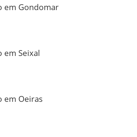
iro em Gondomar
o em Seixal
ro em Oeiras