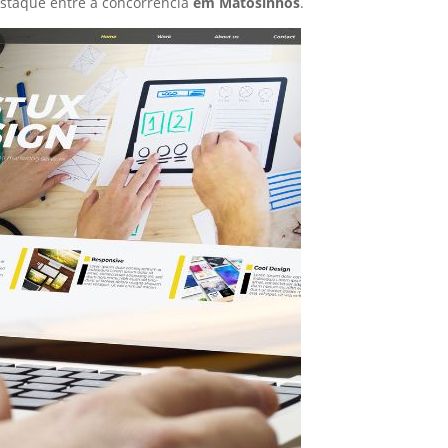
staque entre a concorrência
em Matosinhos
.