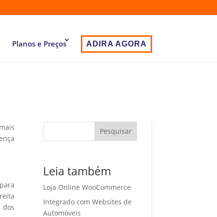
Planos e Preços
ADIRA AGORA
 mais
Pesquisar
sença
Leia também
 para
Loja Online WooCommerce
eita
Integrado com Websites de
o dos
Automóveis