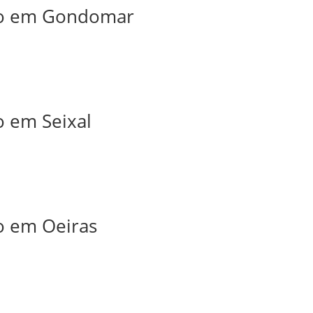
iro em Gondomar
o em Seixal
ro em Oeiras