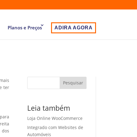
Planos e Preços
ADIRA AGORA
 mais
Pesquisar
e ter
i
Leia também
 para
Loja Online WooCommerce
eita
Integrado com Websites de
o dos
Automóveis