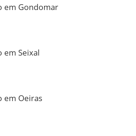
iro em Gondomar
o em Seixal
ro em Oeiras