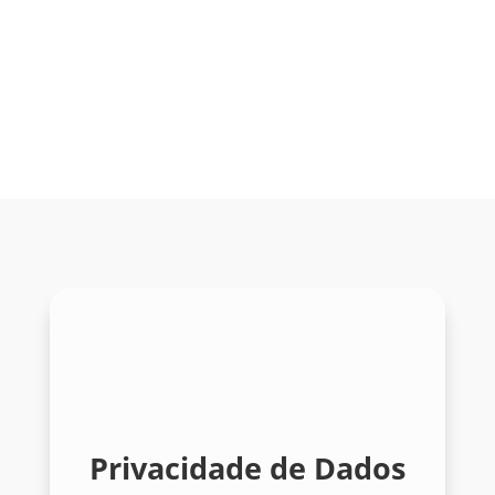
equipe, compartilhe arquivos, gerencie
tarefas e muito mais, diretamente de sua
caixa de entrada.
Privacidade de Dados