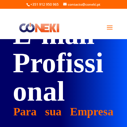
+351 912 950 965
contacto@coneki.pt
E-mail
Profissi
onal
Para sua Empresa