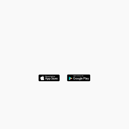
Gerencie as comunicações comerciais
mesmo quando estiver longe de sua
mesa. Os aplicativos nativos Mail, Mail
Admin e Streams para dispositivos
móveis facilitam o contato a partir de
qualquer lugar.