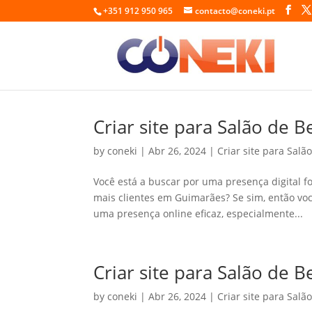
+351 912 950 965
contacto@coneki.pt
Criar site para Salão de
by
coneki
|
Abr 26, 2024
|
Criar site para Salã
Você está a buscar por uma presença digital fo
mais clientes em Guimarães? Se sim, então voc
uma presença online eficaz, especialmente...
Criar site para Salão de B
by
coneki
|
Abr 26, 2024
|
Criar site para Salã