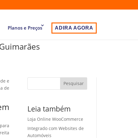
Planos e Preços
ADIRA AGORA
 Guimarães
ade e
Pesquisar
ia de
 em
Leia também
Loja Online WooCommerce
 para
Integrado com Websites de
eita
Automóveis