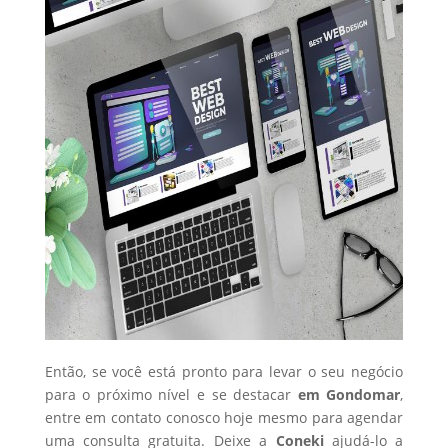
Então, se você está pronto para levar o seu negócio
para o próximo nível e se destacar
em Gondomar
,
entre em contato conosco hoje mesmo para agendar
uma consulta gratuita. Deixe a
Coneki
ajudá-lo a