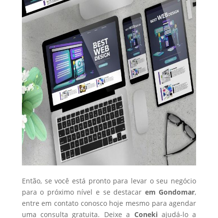
Então, se você está pronto para levar o seu negócio
para o próximo nível e se destacar
em Gondomar
,
entre em contato conosco hoje mesmo para agendar
uma consulta gratuita. Deixe a
Coneki
ajudá-lo a