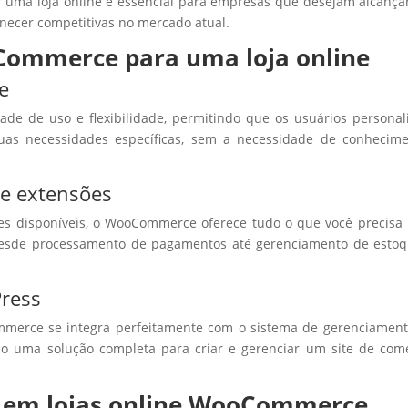
er uma loja online é essencial para empresas que desejam alcanç
necer competitivas no mercado atual.
Commerce para uma loja online
de
de de uso e flexibilidade, permitindo que os usuários persona
suas necessidades específicas, sem a necessidade de conhecim
 e extensões
s disponíveis, o WooCommerce oferece tudo o que você precisa
, desde processamento de pagamentos até gerenciamento de esto
Press
erce se integra perfeitamente com o sistema de gerenciament
o uma solução completa para criar e gerenciar um site de com
i em lojas online WooCommerce