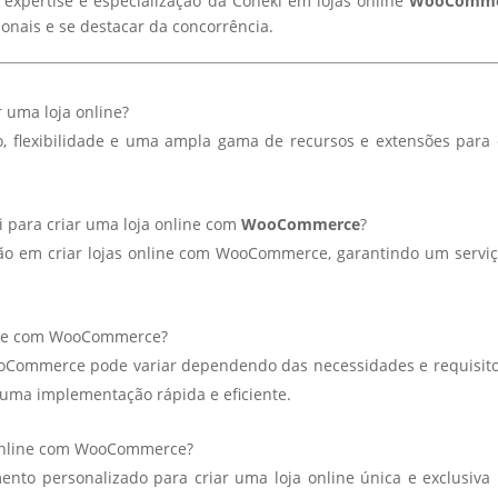
expertise e especialização da Coneki em lojas online
WooComme
onais e se destacar da concorrência.
 uma loja online?
o, flexibilidade e uma ampla gama de recursos e extensões para 
i para criar uma loja online com
WooCommerce
?
ação em criar lojas online com WooCommerce, garantindo um servi
line com WooCommerce?
ooCommerce pode variar dependendo das necessidades e requisit
r uma implementação rápida e eficiente.
a online com WooCommerce?
ento personalizado para criar uma loja online única e exclusiva