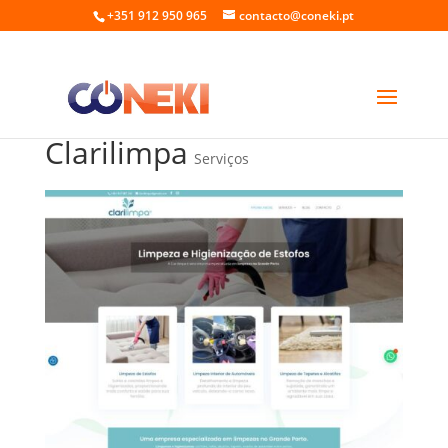
+351 912 950 965
contacto@coneki.pt
Clarilimpa
Serviços