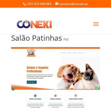
+351 912 950 965
contacto@coneki.pt
Salão Patinhas
Pet