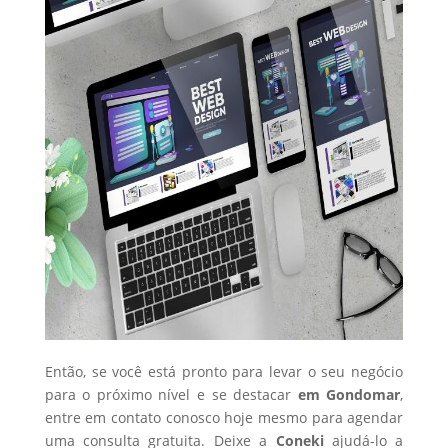
Então, se você está pronto para levar o seu negócio
para o próximo nível e se destacar
em Gondomar
,
entre em contato conosco hoje mesmo para agendar
uma consulta gratuita. Deixe a
Coneki
ajudá-lo a