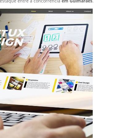
estaque entre a concorrência
em Guimarães
.