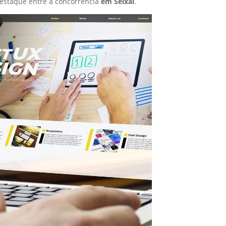
estaque entre a concorrência
em Seixal
.