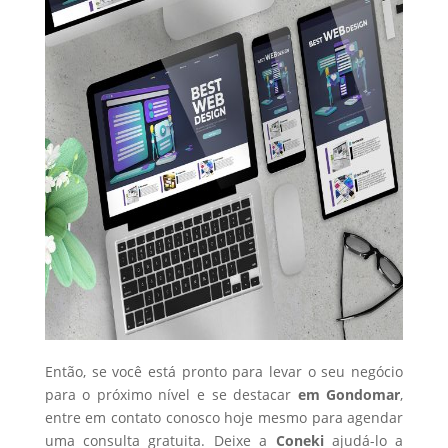
Então, se você está pronto para levar o seu negócio
para o próximo nível e se destacar
em Gondomar
,
entre em contato conosco hoje mesmo para agendar
uma consulta gratuita. Deixe a
Coneki
ajudá-lo a