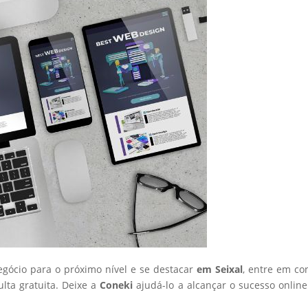
negócio para o próximo nível e se destacar
em Seixal
, entre em co
ta gratuita. Deixe a
Coneki
ajudá-lo a alcançar o sucesso onlin