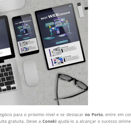
negócio para o próximo nível e se destacar
no Porto
, entre em co
ta gratuita. Deixe a
Coneki
ajudá-lo a alcançar o sucesso onlin