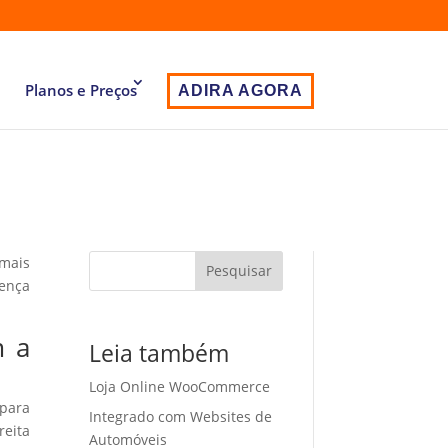
Planos e Preços
ADIRA AGORA
 mais
Pesquisar
sença
m a
Leia também
Loja Online WooCommerce
 para
Integrado com Websites de
eita
Automóveis