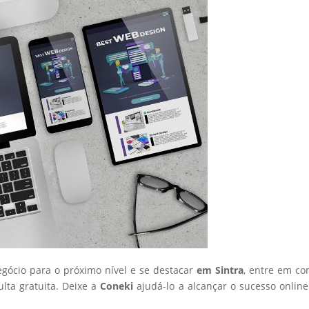
egócio para o próximo nível e se destacar
em Sintra
, entre em co
ta gratuita. Deixe a
Coneki
ajudá-lo a alcançar o sucesso onlin