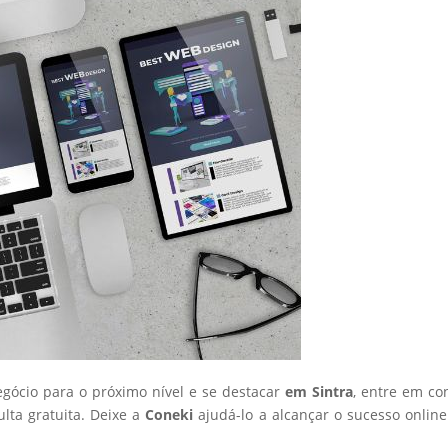
egócio para o próximo nível e se destacar
em Sintra
, entre em co
ta gratuita. Deixe a
Coneki
ajudá-lo a alcançar o sucesso onlin