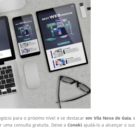
egócio para o próximo nível e se destacar
em Vila Nova de Gaia
, 
 uma consulta gratuita. Deixe a
Coneki
ajudá-lo a alcançar o su