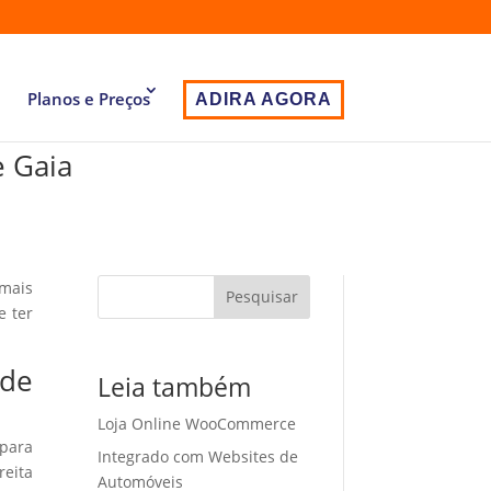
Planos e Preços
ADIRA AGORA
e Gaia
 mais
Pesquisar
e ter
 de
Leia também
Loja Online WooCommerce
 para
Integrado com Websites de
eita
Automóveis