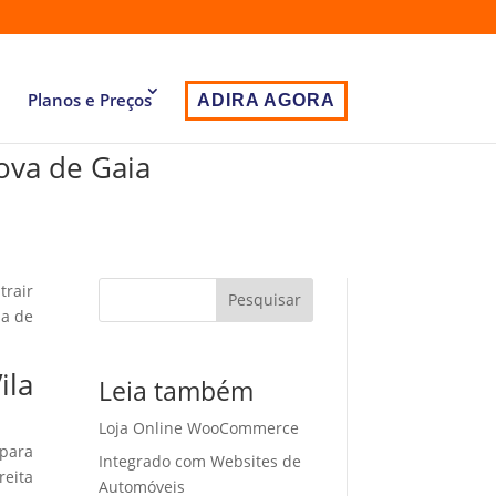
Planos e Preços
ADIRA AGORA
Nova de Gaia
trair
Pesquisar
ia de
ila
Leia também
Loja Online WooCommerce
 para
Integrado com Websites de
eita
Automóveis