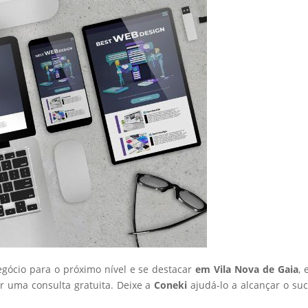
egócio para o próximo nível e se destacar
em Vila Nova de Gaia
, 
 uma consulta gratuita. Deixe a
Coneki
ajudá-lo a alcançar o su