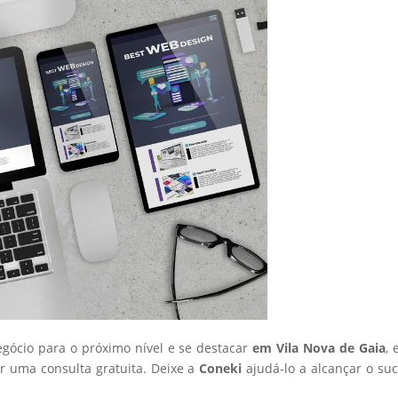
egócio para o próximo nível e se destacar
em Vila Nova de Gaia
, 
 uma consulta gratuita. Deixe a
Coneki
ajudá-lo a alcançar o su