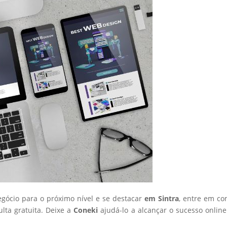
egócio para o próximo nível e se destacar
em Sintra
, entre em co
ta gratuita. Deixe a
Coneki
ajudá-lo a alcançar o sucesso onlin