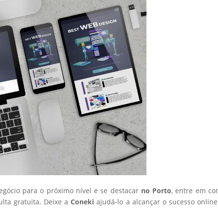
negócio para o próximo nível e se destacar
no Porto
, entre em co
ta gratuita. Deixe a
Coneki
ajudá-lo a alcançar o sucesso onlin