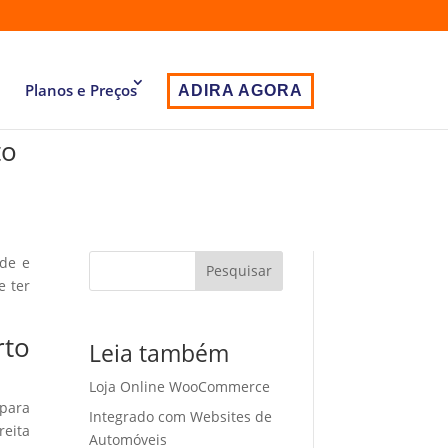
Planos e Preços
ADIRA AGORA
to
ade e
Pesquisar
e ter
rto
Leia também
Loja Online WooCommerce
 para
Integrado com Websites de
eita
Automóveis