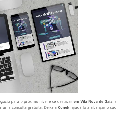
egócio para o próximo nível e se destacar
em Vila Nova de Gaia
, 
 uma consulta gratuita. Deixe a
Coneki
ajudá-lo a alcançar o su