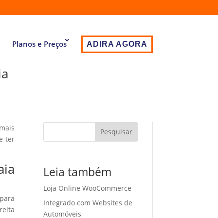
Planos e Preços
ADIRA AGORA
ia
 mais
Pesquisar
e ter
aia
Leia também
Loja Online WooCommerce
 para
Integrado com Websites de
eita
Automóveis