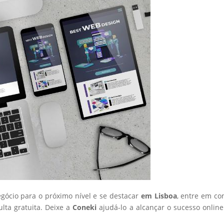
egócio para o próximo nível e se destacar
em Lisboa
, entre em co
ta gratuita. Deixe a
Coneki
ajudá-lo a alcançar o sucesso onlin