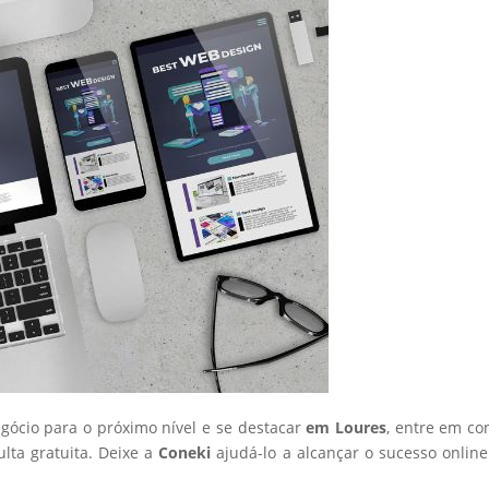
egócio para o próximo nível e se destacar
em Loures
, entre em co
ta gratuita. Deixe a
Coneki
ajudá-lo a alcançar o sucesso onlin