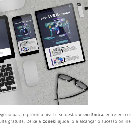
egócio para o próximo nível e se destacar
em Sintra
, entre em co
ta gratuita. Deixe a
Coneki
ajudá-lo a alcançar o sucesso onlin