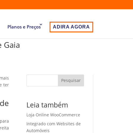
Planos e Preços
ADIRA AGORA
e Gaia
 mais
Pesquisar
e ter
 de
Leia também
Loja Online WooCommerce
 para
Integrado com Websites de
eita
Automóveis