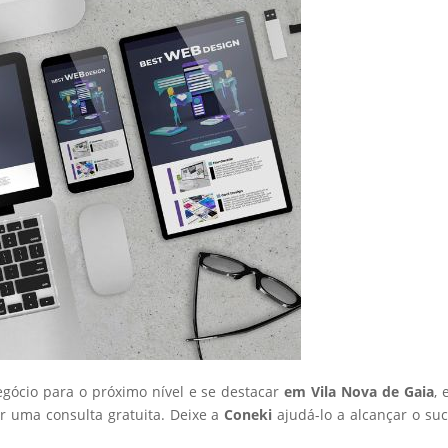
egócio para o próximo nível e se destacar
em Vila Nova de Gaia
, 
 uma consulta gratuita. Deixe a
Coneki
ajudá-lo a alcançar o su