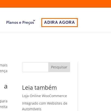
Planos e Preços
ADIRA AGORA
 mais
Pesquisar
sença
m a
Leia também
Loja Online WooCommerce
 para
Integrado com Websites de
eita
Automóveis