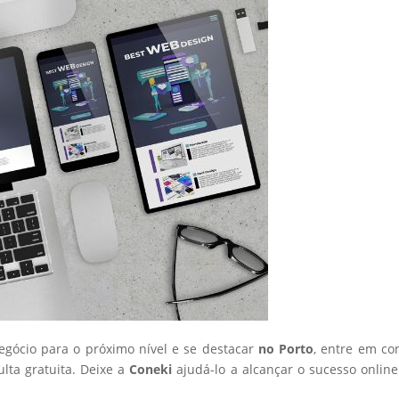
negócio para o próximo nível e se destacar
no Porto
, entre em co
ta gratuita. Deixe a
Coneki
ajudá-lo a alcançar o sucesso onlin