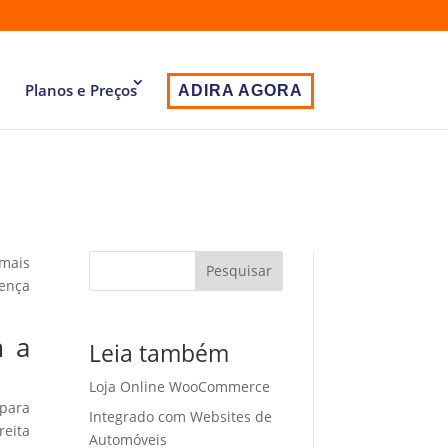
Planos e Preços
ADIRA AGORA
 mais
Pesquisar
sença
m a
Leia também
Loja Online WooCommerce
 para
Integrado com Websites de
eita
Automóveis