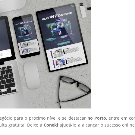
negócio para o próximo nível e se destacar
no Porto
, entre em co
ta gratuita. Deixe a
Coneki
ajudá-lo a alcançar o sucesso onlin