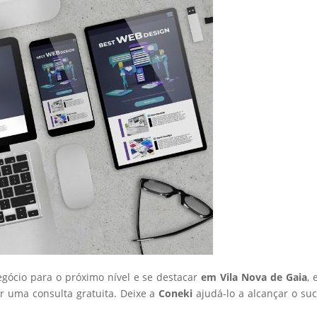
egócio para o próximo nível e se destacar
em Vila Nova de Gaia
, 
 uma consulta gratuita. Deixe a
Coneki
ajudá-lo a alcançar o su