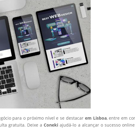
egócio para o próximo nível e se destacar
em Lisboa
, entre em co
ta gratuita. Deixe a
Coneki
ajudá-lo a alcançar o sucesso onlin