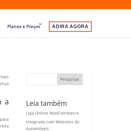
Planos e Preços
ADIRA AGORA
 mais
Pesquisar
sença
m a
Leia também
Loja Online WooCommerce
 para
Integrado com Websites de
eita
Automóveis