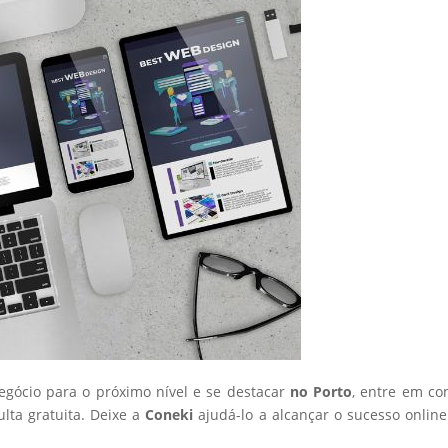
negócio para o próximo nível e se destacar
no Porto
, entre em co
ta gratuita. Deixe a
Coneki
ajudá-lo a alcançar o sucesso onlin