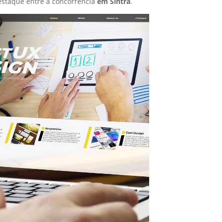
staque entre a concorrência
em Sintra
.