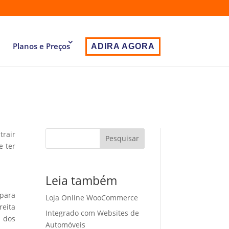
Planos e Preços
ADIRA AGORA
trair
Pesquisar
e ter
Leia também
 para
Loja Online WooCommerce
eita
Integrado com Websites de
o dos
Automóveis