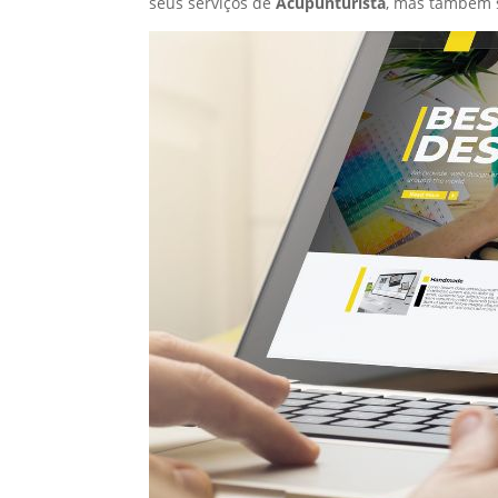
seus serviços de
Acupunturista
, mas também 