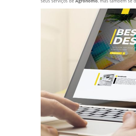
seus serviços de
Agrônomo
, mas também se d