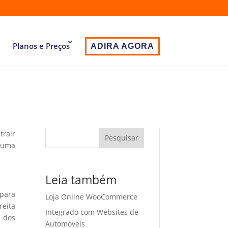
Planos e Preços
ADIRA AGORA
trair
Pesquisar
r uma
Leia também
 para
Loja Online WooCommerce
eita
Integrado com Websites de
o dos
Automóveis