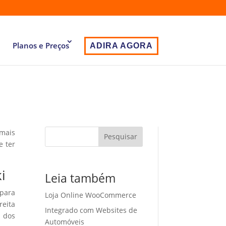
Planos e Preços
ADIRA AGORA
 mais
Pesquisar
e ter
i
Leia também
 para
Loja Online WooCommerce
eita
Integrado com Websites de
o dos
Automóveis