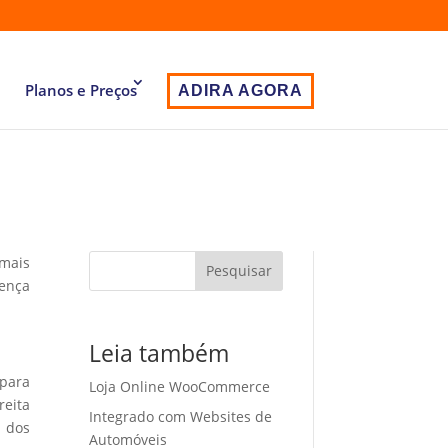
Planos e Preços
ADIRA AGORA
 mais
Pesquisar
sença
Leia também
 para
Loja Online WooCommerce
eita
Integrado com Websites de
o dos
Automóveis