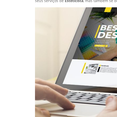
seus serviços de
Esteticista
, mas também se d