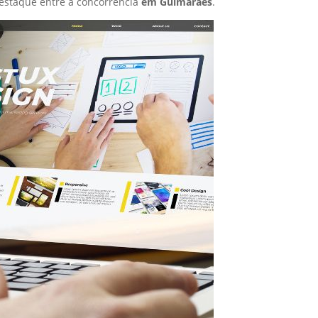
estaque entre a concorrência
em Guimarães
.