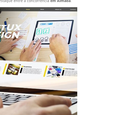
staque entre a concorrência
em Almada
.