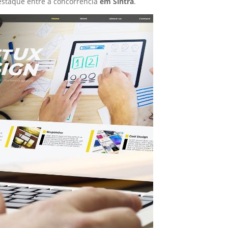
staque entre a concorrência
em Sintra
.