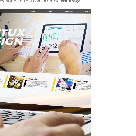
estaque entre a concorrência
em Braga
.