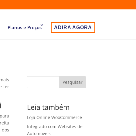
Planos e Preços
ADIRA AGORA
 mais
Pesquisar
e ter
i
Leia também
 para
Loja Online WooCommerce
eita
Integrado com Websites de
o dos
Automóveis