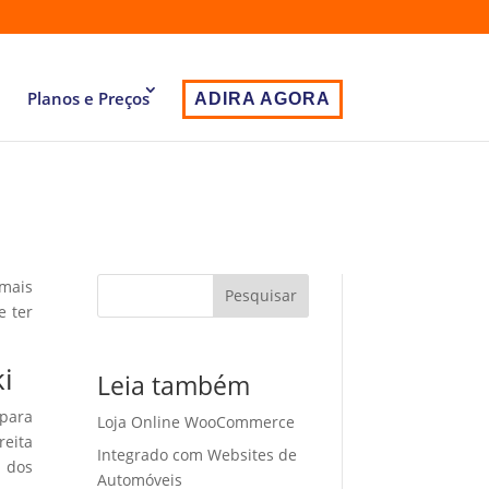
Planos e Preços
ADIRA AGORA
 mais
Pesquisar
e ter
ki
Leia também
 para
Loja Online WooCommerce
eita
Integrado com Websites de
o dos
Automóveis