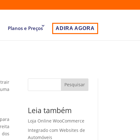
Planos e Preços
ADIRA AGORA
trair
Pesquisar
r uma
Leia também
 para
Loja Online WooCommerce
eita
Integrado com Websites de
o dos
Automóveis