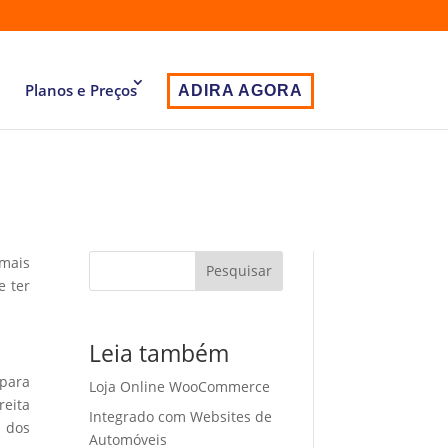
Planos e Preços
ADIRA AGORA
 mais
Pesquisar
e ter
i
Leia também
 para
Loja Online WooCommerce
eita
Integrado com Websites de
o dos
Automóveis