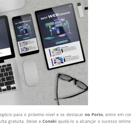
negócio para o próximo nível e se destacar
no Porto
, entre em co
ta gratuita. Deixe a
Coneki
ajudá-lo a alcançar o sucesso onlin