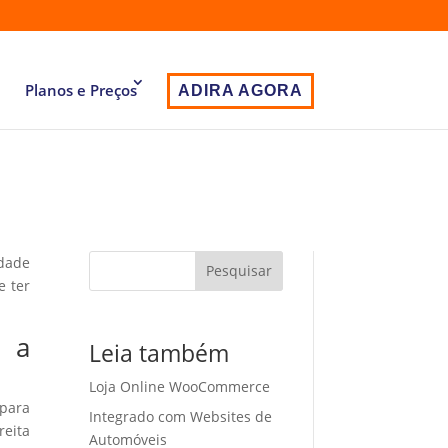
Planos e Preços
ADIRA AGORA
idade
Pesquisar
e ter
m a
Leia também
Loja Online WooCommerce
 para
Integrado com Websites de
eita
Automóveis