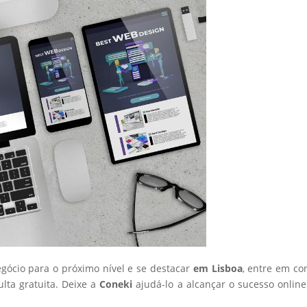
egócio para o próximo nível e se destacar
em Lisboa
, entre em co
ta gratuita. Deixe a
Coneki
ajudá-lo a alcançar o sucesso onlin